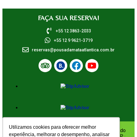
FAÇA SUA RESERVA!
+55 12 3863-2033
+55 12 9 9621-3719
reservas@pousadamataatlantica.com.br
Utilizamos cookies para oferecer melhor
Rua Gerôncio Bento Pereira, 278 (antigo Av. Deputado
experiência, melhorar o desempenho, analisar
Dagoberto Salles, 278) Juqueí – São Sebastião · SP ·