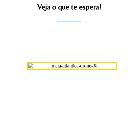
Veja o que te espera!
Conheça Juqueí
Em Juqueí, no Litoral Norte de São Paulo,
desfrute de todo o conforto e completa
infra-estrutura da Pousada Mata Atlântica.
Conheça a Pousada