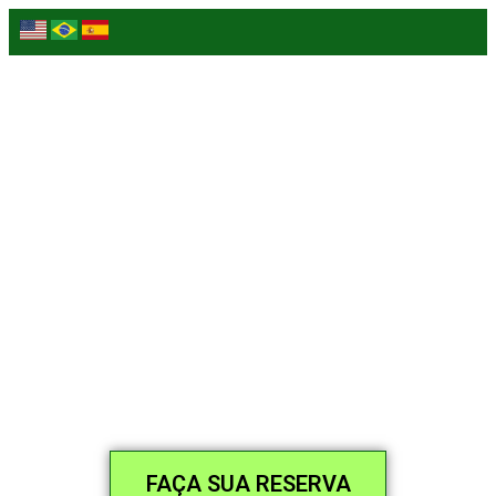
Conheça Juqueí. Praia, sol
e tudo de bom!
FAÇA SUA RESERVA